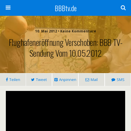
BBBtv.de
10. Mai 2012 • Keine Kommentare
Flughafeneröffnung Verschoben: BBB TV-
Sendung Vom 10.05.2012
Teilen
Tweet
Anpinnen
Mail
SMS