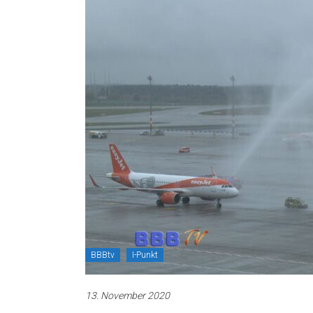
BBBtv
I-Punkt
13. November 2020