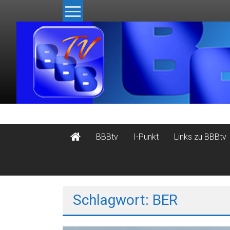
Zum
Inhalt
springen
BBBtv.de
BBBtv
I-Punkt
Links zu BBBtv
Das
Politmagazin
Bürger
für
Berlin
Schlagwort: BER
und
Brandenburg