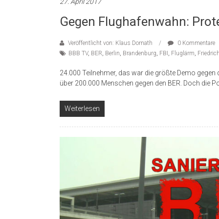
27. April 2017
Gegen Flughafenwahn: Prote
Veröffentlicht von: Klaus Dornath
0 Kommentare
BBB TV
,
BER
,
Berlin
,
Brandenburg
,
FBI
,
Fluglärm
,
Friedric
24.000 Teilnehmer, das war die größte Demo gegen
über 200.000 Menschen gegen den BER. Doch die Pol
Weiterlesen