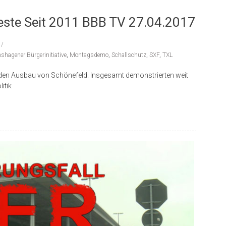
ste Seit 2011 BBB TV 27.04.2017
hshagener Bürgerinitiative
,
Montagsdemo
,
Schallschutz
,
SXF
,
TXL
 den Ausbau von Schönefeld. Insgesamt demonstrierten weit
itik