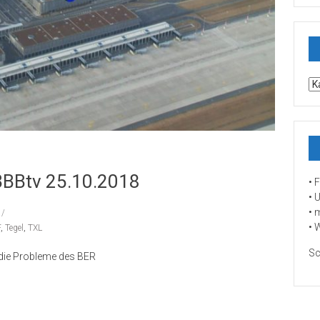
Un
Se
BBBtv 25.10.2018
• 
• 
• 
• 
F
,
Tegel
,
TXL
Sc
 die Probleme des BER