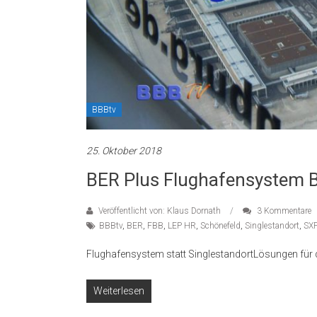
BBBtv
25. Oktober 2018
BER Plus Flughafensystem 
Veröffentlicht von: Klaus Dornath
3 Kommentare
BBBtv
,
BER
,
FBB
,
LEP HR
,
Schönefeld
,
Singlestandort
,
SX
Flughafensystem statt SinglestandortLösungen für
Weiterlesen