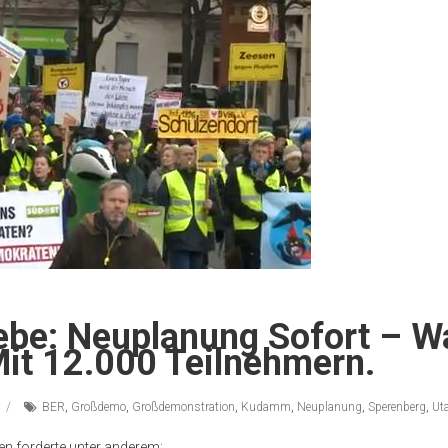
ebe: Neuplanung Sofort – W
it 12.000 Teilnehmern.
BER
,
Großdemo
,
Großdemonstration
,
Kudamm
,
Neuplanung
,
Sperenberg
,
Ut
nen forderte unter anderem: