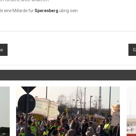
te eine Millarde für
Sperenberg
übrig sein.
mo
G