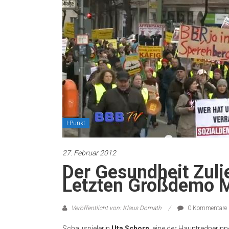
I-Punkt
27. Februar 2012
Der Gesundheit Zuli
Letzten Großdemo M
Veröffentlicht von: Klaus Dornath
0 Kommentare
Schauspielerin
Uta Schorn
, eine der Hauptrednerin