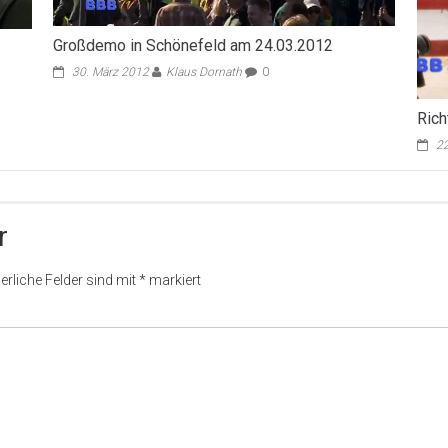
Großdemo in Schönefeld am 24.03.2012
30. März 2012
Klaus Dornath
0
Rich
22
r
erliche Felder sind mit
*
markiert