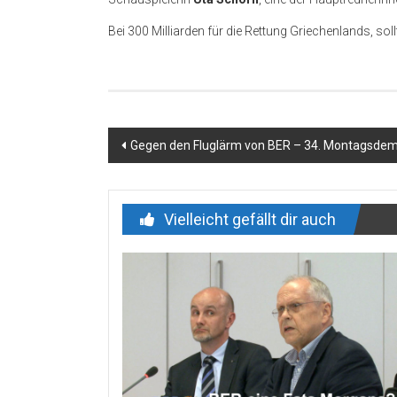
Bei 300 Milliarden für die Rettung Griechenlands, soll
Beitragsnavigation
Gegen den Fluglärm von BER – 34. Montagsde
Vielleicht gefällt dir auch