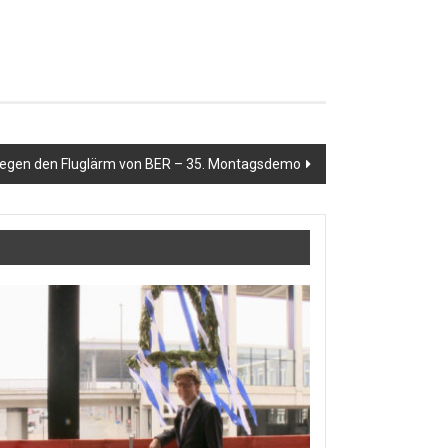
egen den Fluglärm von BER – 35. Montagsdemo